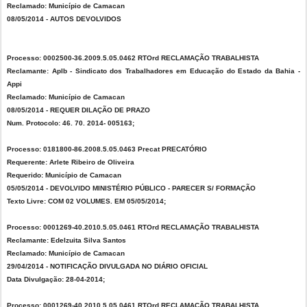
Reclamado: Município de Camacan
08/05/2014 - AUTOS DEVOLVIDOS
Processo: 0002500-36.2009.5.05.0462 RTOrd RECLAMAÇÃO TRABALHISTA
Reclamante: Aplb - Sindicato dos Trabalhadores em Educação do Estado da Bahia -
Appi
Reclamado: Município de Camacan
08/05/2014 - REQUER DILAÇÃO DE PRAZO
Num. Protocolo: 46. 70. 2014- 005163;
Processo: 0181800-86.2008.5.05.0463 Precat PRECATÓRIO
Requerente: Arlete Ribeiro de Oliveira
Requerido: Município de Camacan
05/05/2014 - DEVOLVIDO MINISTÉRIO PÚBLICO - PARECER S/ FORMAÇÃO
Texto Livre: COM 02 VOLUMES. EM 05/05/2014;
Processo: 0001269-40.2010.5.05.0461 RTOrd RECLAMAÇÃO TRABALHISTA
Reclamante: Edelzuita Silva Santos
Reclamado: Município de Camacan
29/04/2014 - NOTIFICAÇÃO DIVULGADA NO DIÁRIO OFICIAL
Data Divulgação: 28-04-2014;
Processo: 0001269-40.2010.5.05.0461 RTOrd RECLAMAÇÃO TRABALHISTA