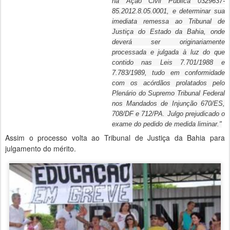
na Ação Civil Pública 0329637-
85.2012.8.05.0001, e determinar sua
imediata remessa ao Tribunal de
Justiça do Estado da Bahia, onde
deverá ser originariamente
processada e julgada à luz do que
contido nas Leis 7.701/1988 e
7.783/1989, tudo em conformidade
com os acórdãos prolatados pelo
Plenário do Supremo Tribunal Federal
nos Mandados de Injunção 670/ES,
708/DF e 712/PA. Julgo prejudicado o
exame do pedido de medida liminar."
Assim o processo volta ao Tribunal de Justiça da Bahia para
julgamento do mérito.