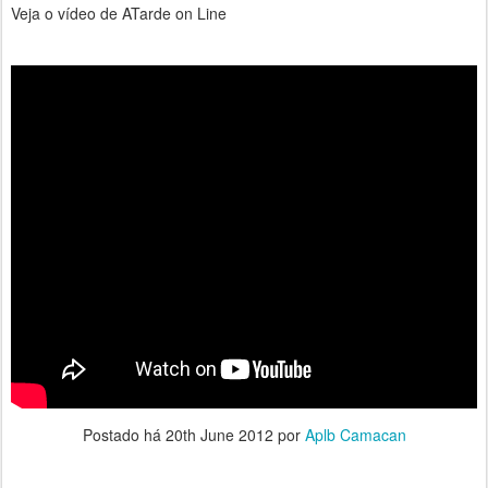
Veja o vídeo de ATarde on Line
Postado há
20th June 2012
por
Aplb Camacan