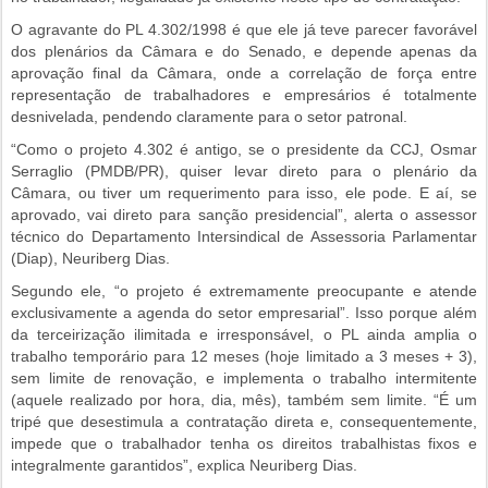
O agravante do PL 4.302/1998 é que ele já teve parecer favorável
dos plenários da Câmara e do Senado, e depende apenas da
aprovação final da Câmara, onde a correlação de força entre
representação de trabalhadores e empresários é totalmente
desnivelada, pendendo claramente para o setor patronal.
“Como o projeto 4.302 é antigo, se o presidente da CCJ, Osmar
Serraglio (PMDB/PR), quiser levar direto para o plenário da
Câmara, ou tiver um requerimento para isso, ele pode. E aí, se
aprovado, vai direto para sanção presidencial”, alerta o assessor
técnico do Departamento Intersindical de Assessoria Parlamentar
(Diap), Neuriberg Dias.
Segundo ele, “o projeto é extremamente preocupante e atende
exclusivamente a agenda do setor empresarial”. Isso porque além
da terceirização ilimitada e irresponsável, o PL ainda amplia o
trabalho temporário para 12 meses (hoje limitado a 3 meses + 3),
sem limite de renovação, e implementa o trabalho intermitente
(aquele realizado por hora, dia, mês), também sem limite. “É um
tripé que desestimula a contratação direta e, consequentemente,
impede que o trabalhador tenha os direitos trabalhistas fixos e
integralmente garantidos”, explica Neuriberg Dias.