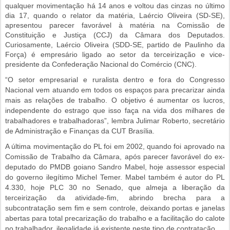
qualquer movimentação há 14 anos e voltou das cinzas no último
dia 17, quando o relator da matéria, Laércio Oliveira (SD-SE),
apresentou parecer favorável à matéria na Comissão de
Constituição e Justiça (CCJ) da Câmara dos Deputados.
Curiosamente, Laércio Oliveira (SDD-SE, partido de Paulinho da
Força) é empresário ligado ao setor da terceirização e vice-
presidente da Confederação Nacional do Comércio (CNC).
“O setor empresarial e ruralista dentro e fora do Congresso
Nacional vem atuando em todos os espaços para precarizar ainda
mais as relações de trabalho. O objetivo é aumentar os lucros,
independente do estrago que isso faça na vida dos milhares de
trabalhadores e trabalhadoras”, lembra Julimar Roberto, secretário
de Administração e Finanças da CUT Brasília.
A última movimentação do PL foi em 2002, quando foi aprovado na
Comissão de Trabalho da Câmara, após parecer favorável do ex-
deputado do PMDB goiano Sandro Mabel, hoje assessor especial
do governo ilegítimo Michel Temer. Mabel também é autor do PL
4.330, hoje PLC 30 no Senado, que almeja a liberação da
terceirização da atividade-fim, abrindo brecha para a
subcontratação sem fim e sem controle, deixando portas e janelas
abertas para total precarização do trabalho e a facilitação do calote
no trabalhador, ilegalidade já existente neste tipo de contratação.