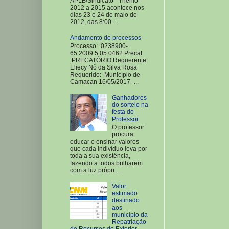
APLB/Sindicato - Triênio -
2012 a 2015 acontece nos
dias 23 e 24 de maio de
2012, das 8:00...
Andamento de processos
Processo: 0238900-
65.2009.5.05.0462 Precat
PRECATÓRIO Requerente:
Eliecy Nô da Silva Rosa
Requerido: Município de
Camacan 16/05/2017 -...
Ganhadores
do sorteio na
festa do
Professor
O professor
procura
educar e ensinar valores
que cada indivíduo leva por
toda a sua existência,
fazendo a todos brilharem
com a luz própri...
Valor
estimado
destinado
aos
município da
Repatriação