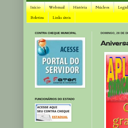
Início
Webmail
História
Núcleos
Legis
Boletins
Links úteis
CONTRA CHEQUE MUNICIPAL
DOMINGO, 28 DE 
Anivers
FUNCIONÁRIOS DO ESTADO