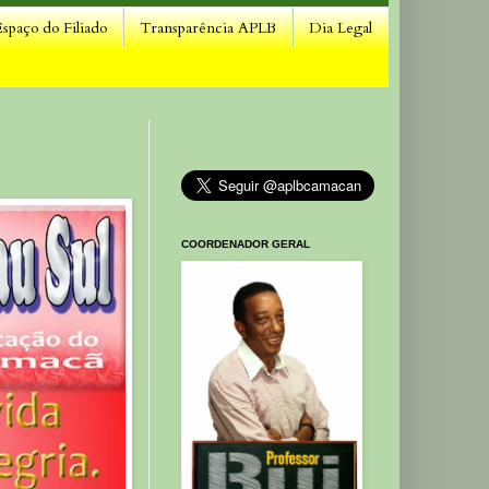
Espaço do Filiado
Transparência APLB
Dia Legal
COORDENADOR GERAL