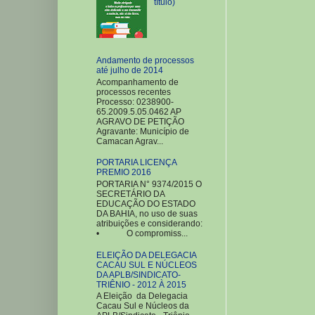
título)
Andamento de processos
até julho de 2014
Acompanhamento de
processos recentes
Processo: 0238900-
65.2009.5.05.0462 AP
AGRAVO DE PETIÇÃO
Agravante: Município de
Camacan Agrav...
PORTARIA LICENÇA
PREMIO 2016
PORTARIA N° 9374/2015 O
SECRETÁRIO DA
EDUCAÇÃO DO ESTADO
DA BAHIA, no uso de suas
atribuições e considerando:
• O compromiss...
ELEIÇÃO DA DELEGACIA
CACAU SUL E NÚCLEOS
DA APLB/SINDICATO-
TRIÊNIO - 2012 À 2015
A Eleição da Delegacia
Cacau Sul e Núcleos da