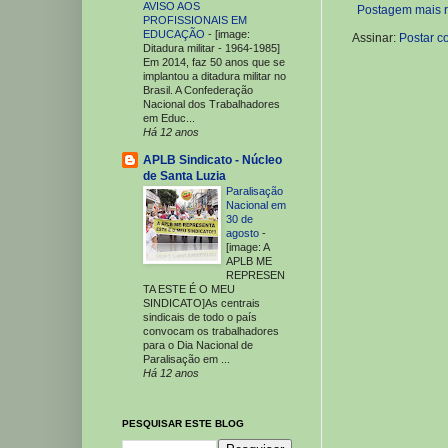
AVISO AOS
Postagem mais 
PROFISSIONAIS EM
EDUCAÇÃO
-
[image:
Assinar:
Postar c
Ditadura militar - 1964-1985]
Em 2014, faz 50 anos que se
implantou a ditadura militar no
Brasil. A Confederação
Nacional dos Trabalhadores
em Educ...
Há 12 anos
APLB Sindicato - Núcleo
de Santa Luzia
Paralisação
Nacional em
30 de
agosto
-
[image: A
APLB ME
REPRESEN
TA ESTE É O MEU
SINDICATO]As centrais
sindicais de todo o país
convocam os trabalhadores
para o Dia Nacional de
Paralisação em ...
Há 12 anos
PESQUISAR ESTE BLOG