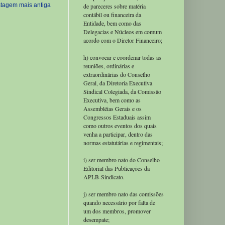
tagem mais antiga
de pareceres sobre matéria
contábil ou financeira da
Entidade, bem como das
Delegacias e Núcleos em comum
acordo com o Diretor Financeiro;
h) convocar e coordenar todas as
reuniões, ordinárias e
extraordinárias do Conselho
Geral, da Diretoria Executiva
Sindical Colegiada, da Comissão
Executiva, bem como as
Assembléias Gerais e os
Congressos Estaduais assim
como outros eventos dos quais
venha a participar, dentro das
normas estatutárias e regimentais;
i) ser membro nato do Conselho
Editorial das Publicações da
APLB-Sindicato.
j) ser membro nato das comissões
quando necessário por falta de
um dos membros, promover
desempate;