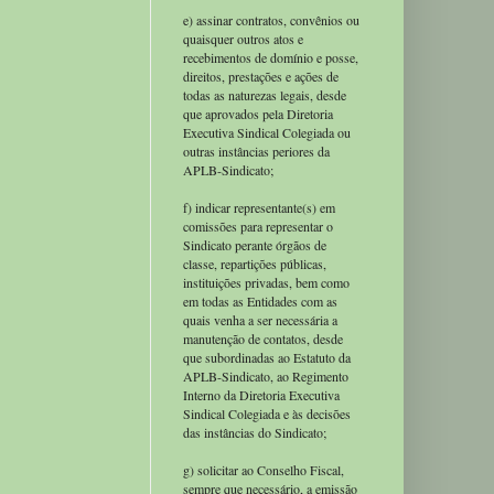
e) assinar contratos, convênios ou
quaisquer outros atos e
recebimentos de domínio e posse,
direitos, prestações e ações de
todas as naturezas legais, desde
que aprovados pela Diretoria
Executiva Sindical Colegiada ou
outras instâncias periores da
APLB-Sindicato;
f) indicar representante(s) em
comissões para representar o
Sindicato perante órgãos de
classe, repartições públicas,
instituições privadas, bem como
em todas as Entidades com as
quais venha a ser necessária a
manutenção de contatos, desde
que subordinadas ao Estatuto da
APLB-Sindicato, ao Regimento
Interno da Diretoria Executiva
Sindical Colegiada e às decisões
das instâncias do Sindicato;
g) solicitar ao Conselho Fiscal,
sempre que necessário, a emissão