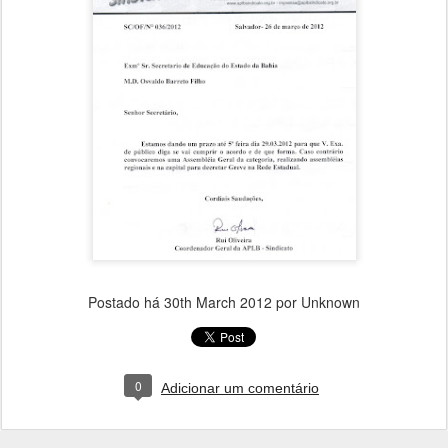
Postado há
30th March 2012
por Unknown
0
Adicionar um comentário