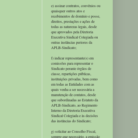
e) assinar contratos, convênios ou
quaisquer outros atos e
recebimentos de domínio e posse,
direitos, prestações e ações de
todas as naturezas legais, desde
que aprovados pela Diretoria
Executiva Sindical Colegiada ou
outras instâncias periores da
APLB-Sindicato;
f) indicar representante(s) em
comissões para representar o
Sindicato perante órgãos de
classe, repartições públicas,
instituições privadas, bem como
em todas as Entidades com as
quais venha a ser necessária a
manutenção de contatos, desde
que subordinadas ao Estatuto da
APLB-Sindicato, ao Regimento
Interno da Diretoria Executiva
Sindical Colegiada e às decisões
das instâncias do Sindicato;
g) solicitar ao Conselho Fiscal,
sempre que necessário, a emissão