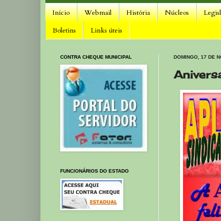
Início
Webmail
História
Núcleos
Legis
Boletins
Links úteis
CONTRA CHEQUE MUNICIPAL
DOMINGO, 17 DE 
Anivers
FUNCIONÁRIOS DO ESTADO