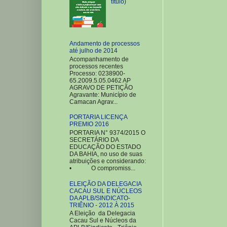
título)
Andamento de processos
até julho de 2014
Acompanhamento de
processos recentes
Processo: 0238900-
65.2009.5.05.0462 AP
AGRAVO DE PETIÇÃO
Agravante: Município de
Camacan Agrav...
PORTARIA LICENÇA
PREMIO 2016
PORTARIA N° 9374/2015 O
SECRETÁRIO DA
EDUCAÇÃO DO ESTADO
DA BAHIA, no uso de suas
atribuições e considerando:
• O compromiss...
ELEIÇÃO DA DELEGACIA
CACAU SUL E NÚCLEOS
DA APLB/SINDICATO-
TRIÊNIO - 2012 À 2015
A Eleição da Delegacia
Cacau Sul e Núcleos da