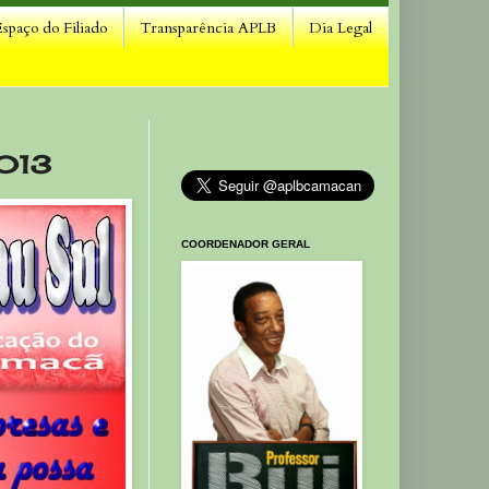
Espaço do Filiado
Transparência APLB
Dia Legal
2013
COORDENADOR GERAL