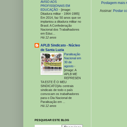
AVISO AOS
Postagem mais 
PROFISSIONAIS EM
EDUCAÇÃO
-
[image:
Assinar:
Postar c
Ditadura militar - 1964-1985]
Em 2014, faz 50 anos que se
implantou a ditadura militar no
Brasil. A Confederação
Nacional dos Trabalhadores
em Educ...
Há 12 anos
APLB Sindicato - Núcleo
de Santa Luzia
Paralisação
Nacional em
30 de
agosto
-
[image: A
APLB ME
REPRESEN
TA ESTE É O MEU
SINDICATO]As centrais
sindicais de todo o país
convocam os trabalhadores
para o Dia Nacional de
Paralisação em ...
Há 12 anos
PESQUISAR ESTE BLOG