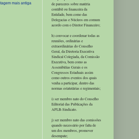
tagem mais antiga
de pareceres sobre matéria
contábil ou financeira da
Entidade, bem como das
Delegacias e Núcleos em comum
acordo com o Diretor Financeiro;
h) convocar e coordenar todas as
reuniões, ordinárias e
extraordinárias do Conselho
Geral, da Diretoria Executiva
Sindical Colegiada, da Comissão
Executiva, bem como as
Assembléias Gerais e os
Congressos Estaduais assim
como outros eventos dos quais
venha a participar, dentro das
normas estatutárias e regimentais;
i) ser membro nato do Conselho
Editorial das Publicações da
APLB-Sindicato.
j) ser membro nato das comissões
quando necessário por falta de
um dos membros, promover
desempate;