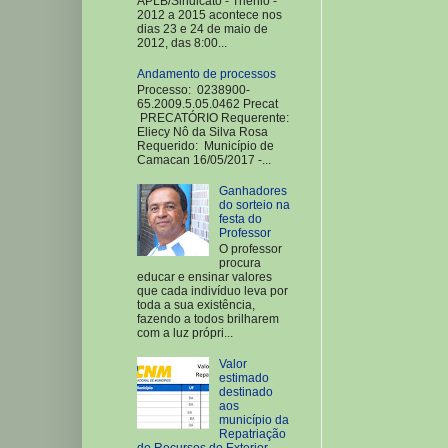
APLB/Sindicato - Triênio -
2012 a 2015 acontece nos
dias 23 e 24 de maio de
2012, das 8:00...
Andamento de processos
Processo: 0238900-
65.2009.5.05.0462 Precat
PRECATÓRIO Requerente:
Eliecy Nô da Silva Rosa
Requerido: Município de
Camacan 16/05/2017 -...
Ganhadores
do sorteio na
festa do
Professor
O professor
procura
educar e ensinar valores
que cada indivíduo leva por
toda a sua existência,
fazendo a todos brilharem
com a luz própri...
Valor
estimado
destinado
aos
município da
Repatriação