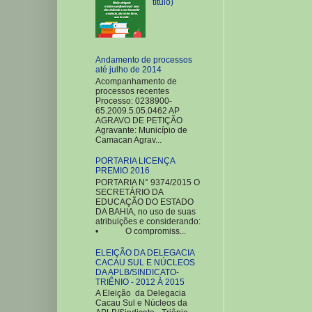
título)
Andamento de processos
até julho de 2014
Acompanhamento de
processos recentes
Processo: 0238900-
65.2009.5.05.0462 AP
AGRAVO DE PETIÇÃO
Agravante: Município de
Camacan Agrav...
PORTARIA LICENÇA
PREMIO 2016
PORTARIA N° 9374/2015 O
SECRETÁRIO DA
EDUCAÇÃO DO ESTADO
DA BAHIA, no uso de suas
atribuições e considerando:
• O compromiss...
ELEIÇÃO DA DELEGACIA
CACAU SUL E NÚCLEOS
DA APLB/SINDICATO-
TRIÊNIO - 2012 À 2015
A Eleição da Delegacia
Cacau Sul e Núcleos da