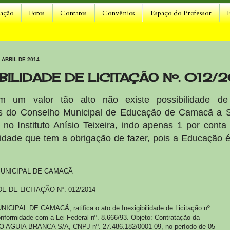
lação
Fotos
Contatos
Convênios
Espaço do Professor
 ABRIL DE 2014
IBILIDADE DE LICITAÇÃO Nº. 012/
 um valor tão alto não existe possibilidade de 
os do Conselho Municipal de Educação de Camacã a S
 no Instituto Anísio Teixeira, indo apenas 1 por conta 
idade que tem a obrigação de fazer, pois a Educação 
UNICIPAL DE CAMACÃ
DE DE LICITAÇÃO Nº. 012/2014
CIPAL DE CAMACÃ, ratiﬁca o ato de Inexigibilidade de Licitação nº.
nformidade com a Lei Federal nº. 8.666/93. Objeto: Contratação da
 AGUIA BRANCA S/A, CNPJ nº. 27.486.182/0001‐09, no período de 05