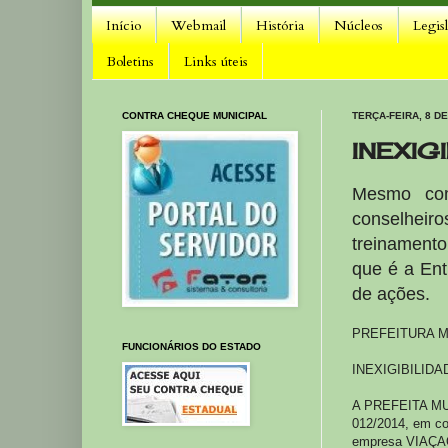
Início
Webmail
História
Núcleos
Legis
Boletins
Links úteis
CONTRA CHEQUE MUNICIPAL
TERÇA-FEIRA, 8 DE
INEXIG
Mesmo com
conselheir
treinamento
que é a Ent
de ações.
PREFEITURA M
FUNCIONÁRIOS DO ESTADO
INEXIGIBILIDA
A PREFEITA MUNI
012/2014, em co
empresa VIAÇAO