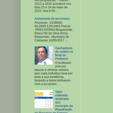
APLB/Sindicato - Triênio -
2012 a 2015 acontece nos
dias 23 e 24 de maio de
2012, das 8:00...
Andamento de processos
Processo: 0238900-
65.2009.5.05.0462 Precat
PRECATÓRIO Requerente:
Eliecy Nô da Silva Rosa
Requerido: Município de
Camacan 16/05/2017 -...
Ganhadores
do sorteio na
festa do
Professor
O professor
procura
educar e ensinar valores
que cada indivíduo leva por
toda a sua existência,
fazendo a todos brilharem
com a luz própri...
Valor
estimado
destinado
aos
município da
Repatriação