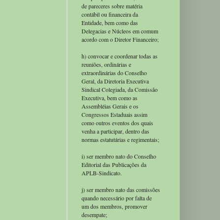
de pareceres sobre matéria
contábil ou financeira da
Entidade, bem como das
Delegacias e Núcleos em comum
acordo com o Diretor Financeiro;
h) convocar e coordenar todas as
reuniões, ordinárias e
extraordinárias do Conselho
Geral, da Diretoria Executiva
Sindical Colegiada, da Comissão
Executiva, bem como as
Assembléias Gerais e os
Congressos Estaduais assim
como outros eventos dos quais
venha a participar, dentro das
normas estatutárias e regimentais;
i) ser membro nato do Conselho
Editorial das Publicações da
APLB-Sindicato.
j) ser membro nato das comissões
quando necessário por falta de
um dos membros, promover
desempate;