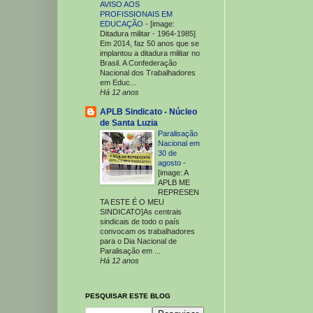
AVISO AOS
PROFISSIONAIS EM
EDUCAÇÃO
-
[image:
Ditadura militar - 1964-1985]
Em 2014, faz 50 anos que se
implantou a ditadura militar no
Brasil. A Confederação
Nacional dos Trabalhadores
em Educ...
Há 12 anos
APLB Sindicato - Núcleo
de Santa Luzia
Paralisação
Nacional em
30 de
agosto
-
[image: A
APLB ME
REPRESEN
TA ESTE É O MEU
SINDICATO]As centrais
sindicais de todo o país
convocam os trabalhadores
para o Dia Nacional de
Paralisação em ...
Há 12 anos
PESQUISAR ESTE BLOG