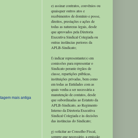
e) assinar contratos, convênios ou
quaisquer outros atos e
recebimentos de domínio e posse,
direitos, prestações e ações de
todas as naturezas legais, desde
que aprovados pela Diretoria
Executiva Sindical Colegiada ou
outras instâncias periores da
APLB-Sindicato;
f) indicar representante(s) em
comissões para representar o
Sindicato perante órgãos de
classe, repartições públicas,
instituições privadas, bem como
em todas as Entidades com as
quais venha a ser necessária a
manutenção de contatos, desde
tagem mais antiga
que subordinadas ao Estatuto da
APLB-Sindicato, ao Regimento
Interno da Diretoria Executiva
Sindical Colegiada e às decisões
das instâncias do Sindicato;
g) solicitar ao Conselho Fiscal,
sempre que necessário, a emissão