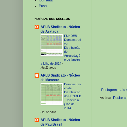
Consulta
Push
NOTÍCIAS DOS NÚCLEOS
APLB Sindicato - Núcleo
de Arataca
FUNDEB -
Demonstrati
vo
Distribuição
de
Arrecadaçã
o de janeiro
a julho de 2014
-
Há 11 anos
APLB Sindicato - Núcleo
de Mascote
Demonstrati
vo de
Postagem mais 
Distribuição
do FUNDEB
Assinar:
Postar c
- Janeiro a
julho de
2014
-
Há 12 anos
APLB Sindicato - Núcleo
de Pau Brasil