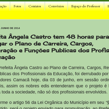
lação
Fotos
Contatos
Convênios
Espaço do Professor
E JUNHO DE 2014
ita Ângela Castro tem 48 horas para
ar o Plano de Carreira, Cargos,
ação e Funções Publicas dos Profis
cação
refeita Ângela Castro ao Plano de Carreira, Cargos, 
licas dos Profissionais da Educação, foi derrubado po
adores Camacã hoje, dia 03 de junho, em sessão ordi
s, assim os nobres edis entenderam que o projeto é 
a toda a sociedade, não só dos profissionais envolvidos.
rme o artigo 56 da Lei Orgânica do Município em seu
“
tido, será o projeto enviado para promulgação, ao Prefe