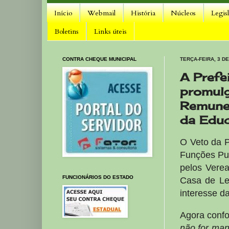
Início
Webmail
História
Núcleos
Legis
Boletins
Links úteis
CONTRA CHEQUE MUNICIPAL
TERÇA-FEIRA, 3 D
A Prefe
promulg
Remuner
da Edu
O Veto da P
Funções Pub
pelos Vere
FUNCIONÁRIOS DO ESTADO
Casa de Lei
interesse d
Agora confo
não for man