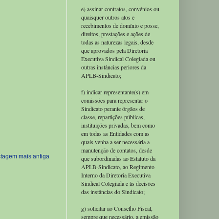
e) assinar contratos, convênios ou
quaisquer outros atos e
recebimentos de domínio e posse,
direitos, prestações e ações de
todas as naturezas legais, desde
que aprovados pela Diretoria
Executiva Sindical Colegiada ou
outras instâncias periores da
APLB-Sindicato;
f) indicar representante(s) em
comissões para representar o
Sindicato perante órgãos de
classe, repartições públicas,
instituições privadas, bem como
em todas as Entidades com as
quais venha a ser necessária a
manutenção de contatos, desde
tagem mais antiga
que subordinadas ao Estatuto da
APLB-Sindicato, ao Regimento
Interno da Diretoria Executiva
Sindical Colegiada e às decisões
das instâncias do Sindicato;
g) solicitar ao Conselho Fiscal,
sempre que necessário, a emissão