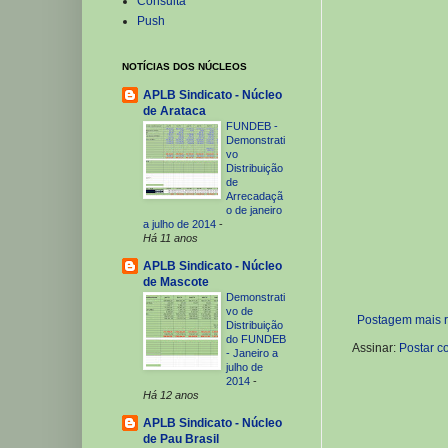
Consulta
Push
NOTÍCIAS DOS NÚCLEOS
APLB Sindicato - Núcleo
de Arataca
FUNDEB -
Demonstrati
vo
Distribuição
de
Arrecadaçã
o de janeiro
a julho de 2014
-
Há 11 anos
APLB Sindicato - Núcleo
de Mascote
Demonstrati
vo de
Postagem mais 
Distribuição
do FUNDEB
Assinar:
Postar c
- Janeiro a
julho de
2014
-
Há 12 anos
APLB Sindicato - Núcleo
de Pau Brasil