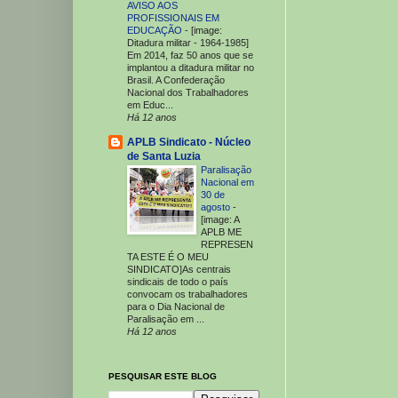
AVISO AOS
PROFISSIONAIS EM
EDUCAÇÃO
-
[image:
Ditadura militar - 1964-1985]
Em 2014, faz 50 anos que se
implantou a ditadura militar no
Brasil. A Confederação
Nacional dos Trabalhadores
em Educ...
Há 12 anos
APLB Sindicato - Núcleo
de Santa Luzia
Paralisação
Nacional em
30 de
agosto
-
[image: A
APLB ME
REPRESEN
TA ESTE É O MEU
SINDICATO]As centrais
sindicais de todo o país
convocam os trabalhadores
para o Dia Nacional de
Paralisação em ...
Há 12 anos
PESQUISAR ESTE BLOG