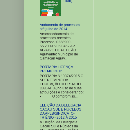
título)
Andamento de processos
até julho de 2014
Acompanhamento de
processos recentes
Processo: 0238900-
65.2009.5.05.0462 AP
AGRAVO DE PETIÇÃO
Agravante: Município de
Camacan Agrav...
PORTARIA LICENÇA
PREMIO 2016
PORTARIA N° 9374/2015 O
SECRETÁRIO DA
EDUCAÇÃO DO ESTADO
DA BAHIA, no uso de suas
atribuições e considerando:
• O compromiss...
ELEIÇÃO DA DELEGACIA
CACAU SUL E NÚCLEOS
DA APLB/SINDICATO-
TRIÊNIO - 2012 À 2015
A Eleição da Delegacia
Cacau Sul e Núcleos da