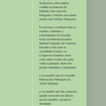
de pareceres sobre matéria
contábil ou financeira da
Entidade, bem como das
Delegacias e Núcleos em comum
acordo com o Diretor Financeiro;
h) convocar e coordenar todas as
reuniões, ordinárias e
extraordinárias do Conselho
Geral, da Diretoria Executiva
Sindical Colegiada, da Comissão
Executiva, bem como as
Assembléias Gerais e os
Congressos Estaduais assim
como outros eventos dos quais
venha a participar, dentro das
normas estatutárias e regimentais;
i) ser membro nato do Conselho
Editorial das Publicações da
APLB-Sindicato.
j) ser membro nato das comissões
quando necessário por falta de
um dos membros, promover
desempate;