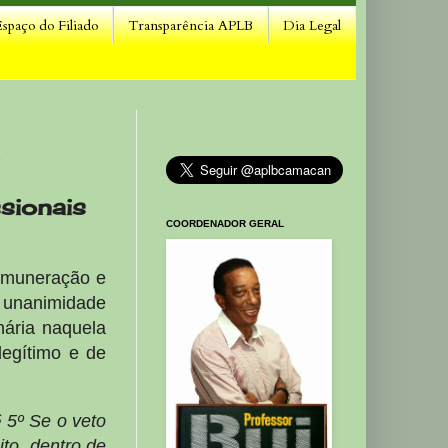
Espaço do Filiado
Transparência APLB
Dia Legal
sionais
COORDENADOR GERAL
Remuneração e
r unanimidade
nária naquela
legítimo e de
§ 5º Se o veto
ito. dentro de