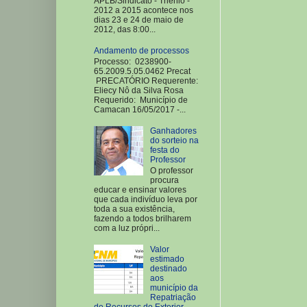
APLB/Sindicato - Triênio -
2012 a 2015 acontece nos
dias 23 e 24 de maio de
2012, das 8:00...
Andamento de processos
Processo: 0238900-
65.2009.5.05.0462 Precat
PRECATÓRIO Requerente:
Eliecy Nô da Silva Rosa
Requerido: Município de
Camacan 16/05/2017 -...
Ganhadores
do sorteio na
festa do
Professor
O professor
procura
educar e ensinar valores
que cada indivíduo leva por
toda a sua existência,
fazendo a todos brilharem
com a luz própri...
Valor
estimado
destinado
aos
município da
Repatriação