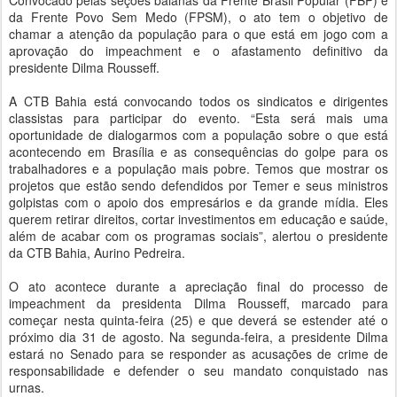
Convocado pelas seções baianas da Frente Brasil Popular (FBP) e
da Frente Povo Sem Medo (FPSM), o ato tem o objetivo de
chamar a atenção da população para o que está em jogo com a
aprovação do impeachment e o afastamento definitivo da
presidente Dilma Rousseff.
A CTB Bahia está convocando todos os sindicatos e dirigentes
classistas para participar do evento. “Esta será mais uma
oportunidade de dialogarmos com a população sobre o que está
acontecendo em Brasília e as consequências do golpe para os
trabalhadores e a população mais pobre. Temos que mostrar os
projetos que estão sendo defendidos por Temer e seus ministros
golpistas com o apoio dos empresários e da grande mídia. Eles
querem retirar direitos, cortar investimentos em educação e saúde,
além de acabar com os programas sociais”, alertou o presidente
da CTB Bahia, Aurino Pedreira.
O ato acontece durante a apreciação final do processo de
impeachment da presidenta Dilma Rousseff, marcado para
começar nesta quinta-feira (25) e que deverá se estender até o
próximo dia 31 de agosto. Na segunda-feira, a presidente Dilma
estará no Senado para se responder as acusações de crime de
responsabilidade e defender o seu mandato conquistado nas
urnas.